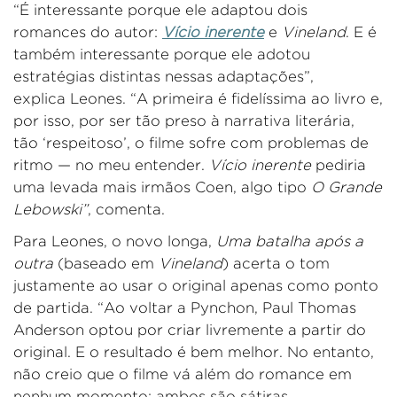
“É interessante porque ele adaptou dois
romances do autor:
Vício inerente
e
Vineland
. E é
também interessante porque ele adotou
estratégias distintas nessas adaptações”,
explica
Leones
. “A primeira é fidelíssima ao livro e,
por isso, por ser tão preso à narrativa literária,
tão
‘
respeitoso
’
, o filme sofre com problemas de
ritmo — no meu entender
.
Vício inerente
pediria
uma levada mais irmãos
Coen
, algo tipo
O Grande
Lebowski
”
,
comenta.
Para
Leones
,
o novo longa
,
Uma
batalha após a
outra
(baseado em
Vineland
) acerta o tom
justamente ao usar o original apenas como ponto
de partida
.
“Ao voltar a
Pynchon
,
Paul Thomas
Anderson
optou por criar livremente a partir do
original. E o resultado é bem melhor. No entanto,
não creio que o filme vá além do romance em
nenhum momento: ambos são sátiras