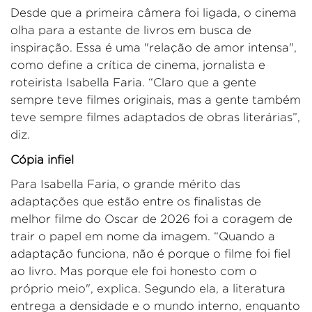
Desde que a primeira câmera foi ligada, o cinema
olha para a estante de livros em busca de
inspir
ação
.
E
ssa é uma
"relação de amor
intensa",
como define a
crítica
de cinema, jornalista e
roteirista
Isabel
l
a Faria.
“
Claro que a gente
sempre teve filmes originais, mas a gente também
teve sempre filmes adaptados de obras literárias”
,
diz.
Cópia infiel
Para Isabe
l
la Faria, o grande mérito das
adaptações
que estão entre os finalistas de
melhor filme do Oscar de 2026
foi a coragem de
trair o papel em nome da imagem.
“Quando a
adaptação funciona, não é porque o filme foi fiel
ao livro. Mas porque ele foi honesto com o
próprio meio
",
explica
. Segundo ela, a literatura
entrega a densidade e o mundo interno, enquanto