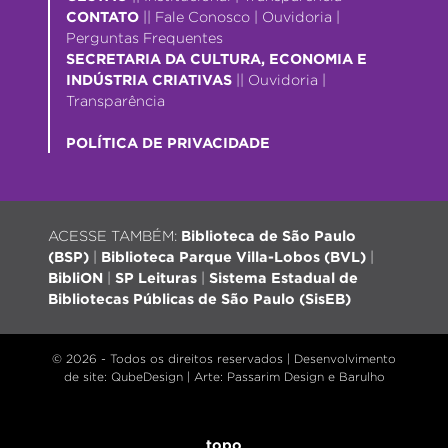
CONTATO
||
Fale Conosco
|
Ouvidoria
|
Perguntas Frequentes
SECRETARIA DA CULTURA, ECONOMIA E
INDÚSTRIA CRIATIVAS
||
Ouvidoria
|
Transparência
POLÍTICA DE PRIVACIDADE
ACESSE TAMBÉM:
Biblioteca de São Paulo
(BSP)
|
Biblioteca Parque Villa-Lobos (BVL)
|
BibliON
|
SP Leituras
|
Sistema Estadual de
Bibliotecas Públicas de São Paulo (SisEB)
© 2026 - Todos os direitos reservados |
Desenvolvimento
de site
: QubeDesign | Arte: Passarim Design e Barulho
topo