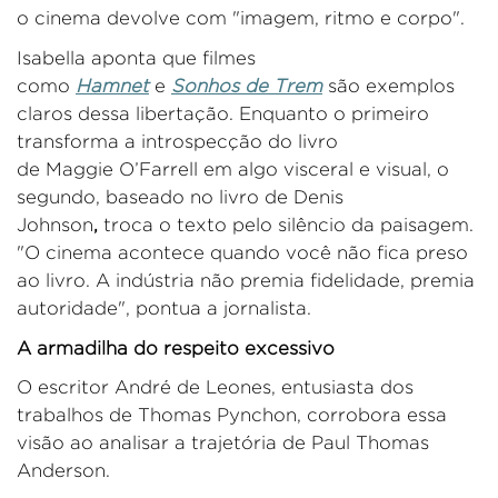
o cinema devolve com "imagem, ritmo e corpo".
Isabel
l
a
aponta que filmes
como
Hamnet
e
Sonhos de Trem
são exemplos
claros dessa libertação. Enquanto o primeiro
transforma a introspecção d
o livro
de
Maggie
O’Farrell
em algo visceral e visual, o
segundo
, baseado no livro de Denis
Johnson
,
troca o texto pelo silêncio da paisagem.
"O cinema acontece quando você não fica preso
ao livro. A indústria não premia fidelidade, premia
autoridade", pontua a jornalista.
A
a
rmadilha do
r
espeito
e
xcessivo
O escritor André de
Leones
, entusiasta dos
trabalhos de Thomas
Pynchon
,
corrobora essa
visão ao analisar a trajetória de Paul Thomas
Anderson.