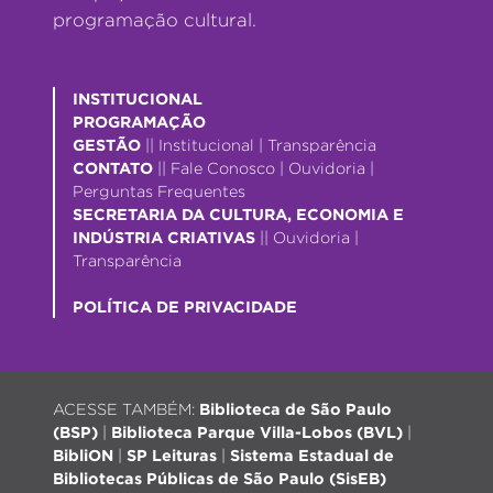
programação cultural.
INSTITUCIONAL
PROGRAMAÇÃO
GESTÃO
||
Institucional
|
Transparência
CONTATO
||
Fale Conosco
|
Ouvidoria
|
Perguntas Frequentes
SECRETARIA DA CULTURA, ECONOMIA E
INDÚSTRIA CRIATIVAS
||
Ouvidoria
|
Transparência
POLÍTICA DE PRIVACIDADE
ACESSE TAMBÉM:
Biblioteca de São Paulo
(BSP)
|
Biblioteca Parque Villa-Lobos (BVL)
|
BibliON
|
SP Leituras
|
Sistema Estadual de
Bibliotecas Públicas de São Paulo (SisEB)