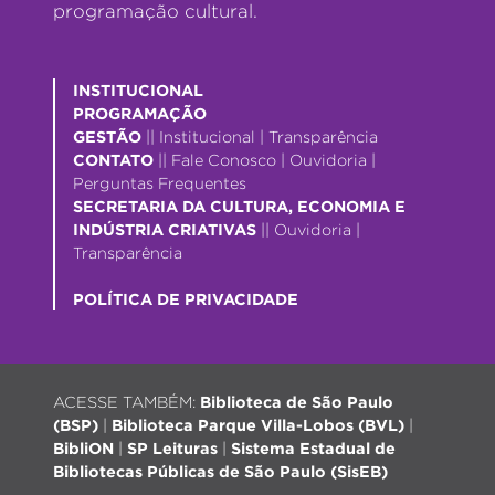
programação cultural.
INSTITUCIONAL
PROGRAMAÇÃO
GESTÃO
||
Institucional
|
Transparência
CONTATO
||
Fale Conosco
|
Ouvidoria
|
Perguntas Frequentes
SECRETARIA DA CULTURA, ECONOMIA E
INDÚSTRIA CRIATIVAS
||
Ouvidoria
|
Transparência
POLÍTICA DE PRIVACIDADE
ACESSE TAMBÉM:
Biblioteca de São Paulo
(BSP)
|
Biblioteca Parque Villa-Lobos (BVL)
|
BibliON
|
SP Leituras
|
Sistema Estadual de
Bibliotecas Públicas de São Paulo (SisEB)