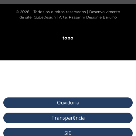
© 2026 - Todos os direitos reservados |
Desenvolvimento
de site
: QubeDesign | Arte: Passarim Design e Barulho
topo
Ouvidoria
Transparência
SIC