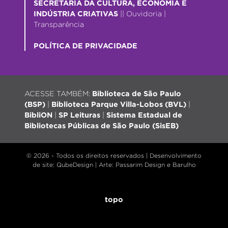
SECRETARIA DA CULTURA, ECONOMIA E
INDÚSTRIA CRIATIVAS
||
Ouvidoria
|
Transparência
POLÍTICA DE PRIVACIDADE
ACESSE TAMBÉM:
Biblioteca de São Paulo
(BSP)
|
Biblioteca Parque Villa-Lobos (BVL)
|
BibliON
|
SP Leituras
|
Sistema Estadual de
Bibliotecas Públicas de São Paulo (SisEB)
© 2026 - Todos os direitos reservados |
Desenvolvimento
de site
: QubeDesign | Arte: Passarim Design e Barulho
topo