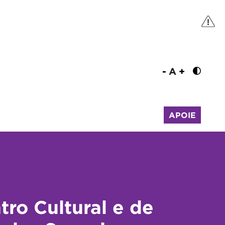
-
A
+
APOIE
tro Cultural e de