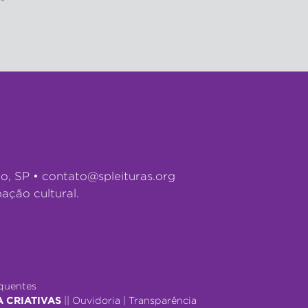
lo, SP •
contato@spleituras.org
ação cultural.
quentes
A CRIATIVAS
||
Ouvidoria
|
Transparência