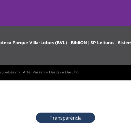
ioteca Parque Villa-Lobos (BVL)
|
BibliON
|
SP Leituras
|
Siste
 QubeDesign | Arte: Passarim Design e Barulho
Transparência