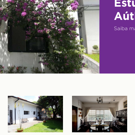
Est
Aút
Saiba m