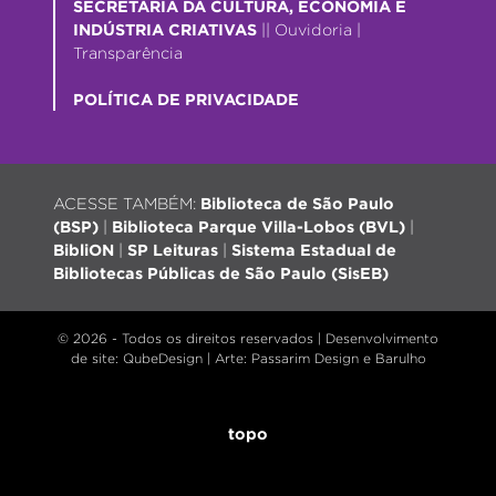
SECRETARIA DA CULTURA, ECONOMIA E
INDÚSTRIA CRIATIVAS
||
Ouvidoria
|
Transparência
POLÍTICA DE PRIVACIDADE
ACESSE TAMBÉM:
Biblioteca de São Paulo
(BSP)
|
Biblioteca Parque Villa-Lobos (BVL)
|
BibliON
|
SP Leituras
|
Sistema Estadual de
Bibliotecas Públicas de São Paulo (SisEB)
© 2026 - Todos os direitos reservados |
Desenvolvimento
de site
: QubeDesign | Arte: Passarim Design e Barulho
topo