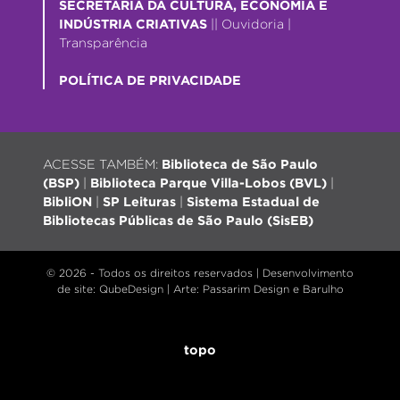
SECRETARIA DA CULTURA, ECONOMIA E
INDÚSTRIA CRIATIVAS
||
Ouvidoria
|
Transparência
POLÍTICA DE PRIVACIDADE
ACESSE TAMBÉM:
Biblioteca de São Paulo
(BSP)
|
Biblioteca Parque Villa-Lobos (BVL)
|
BibliON
|
SP Leituras
|
Sistema Estadual de
Bibliotecas Públicas de São Paulo (SisEB)
© 2026 - Todos os direitos reservados |
Desenvolvimento
de site
: QubeDesign | Arte: Passarim Design e Barulho
topo