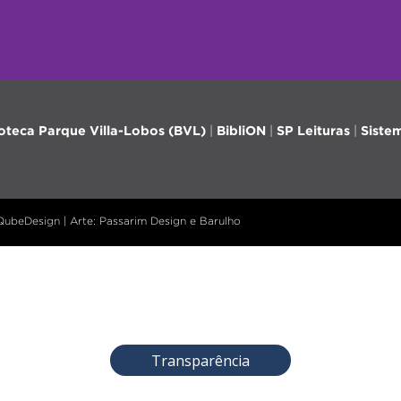
ioteca Parque Villa-Lobos (BVL)
|
BibliON
|
SP Leituras
|
Siste
 QubeDesign | Arte: Passarim Design e Barulho
Transparência