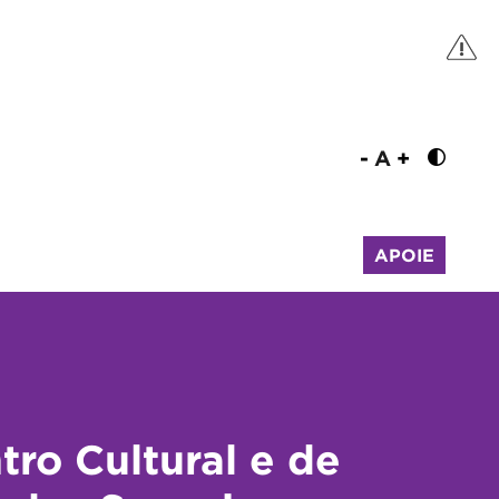
-
A
+
APOIE
tro Cultural e de