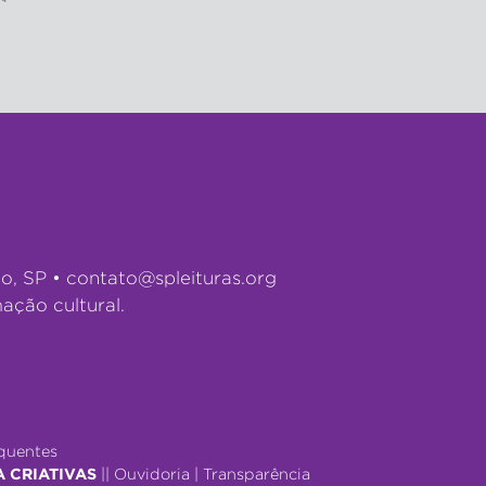
lo, SP •
contato@spleituras.org
ação cultural.
quentes
A CRIATIVAS
||
Ouvidoria
|
Transparência