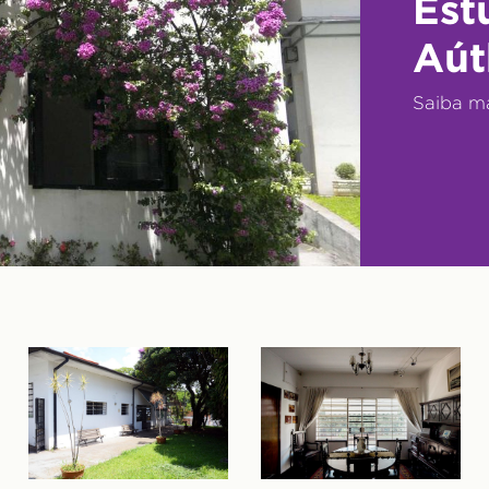
Est
Aút
Saiba m