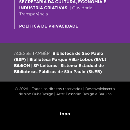
SECRETARIA DA CULTURA, ECONOMIA E
INDÚSTRIA CRIATIVAS
||
Ouvidoria
|
Transparência
POLÍTICA DE PRIVACIDADE
ACESSE TAMBÉM:
Biblioteca de São Paulo
(BSP)
|
Biblioteca Parque Villa-Lobos (BVL)
|
BibliON
|
SP Leituras
|
Sistema Estadual de
Bibliotecas Públicas de São Paulo (SisEB)
© 2026 - Todos os direitos reservados |
Desenvolvimento
de site
: QubeDesign | Arte: Passarim Design e Barulho
topo