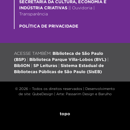
SECRETARIA DA CULTURA, ECONOMIA E
INDÚSTRIA CRIATIVAS
||
Ouvidoria
|
Transparência
POLÍTICA DE PRIVACIDADE
ACESSE TAMBÉM:
Biblioteca de São Paulo
(BSP)
|
Biblioteca Parque Villa-Lobos (BVL)
|
BibliON
|
SP Leituras
|
Sistema Estadual de
Bibliotecas Públicas de São Paulo (SisEB)
© 2026 - Todos os direitos reservados |
Desenvolvimento
de site
: QubeDesign | Arte: Passarim Design e Barulho
topo