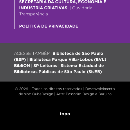
SECRETARIA DA CULTURA, ECONOMIA E
INDÚSTRIA CRIATIVAS
||
Ouvidoria
|
Transparência
POLÍTICA DE PRIVACIDADE
ACESSE TAMBÉM:
Biblioteca de São Paulo
(BSP)
|
Biblioteca Parque Villa-Lobos (BVL)
|
BibliON
|
SP Leituras
|
Sistema Estadual de
Bibliotecas Públicas de São Paulo (SisEB)
© 2026 - Todos os direitos reservados |
Desenvolvimento
de site
: QubeDesign | Arte: Passarim Design e Barulho
topo