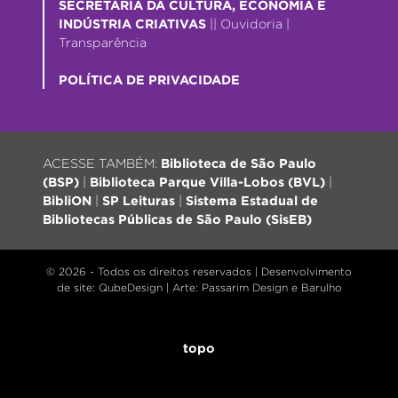
SECRETARIA DA CULTURA, ECONOMIA E
INDÚSTRIA CRIATIVAS
||
Ouvidoria
|
Transparência
POLÍTICA DE PRIVACIDADE
ACESSE TAMBÉM:
Biblioteca de São Paulo
(BSP)
|
Biblioteca Parque Villa-Lobos (BVL)
|
BibliON
|
SP Leituras
|
Sistema Estadual de
Bibliotecas Públicas de São Paulo (SisEB)
© 2026 - Todos os direitos reservados |
Desenvolvimento
de site
: QubeDesign | Arte: Passarim Design e Barulho
topo