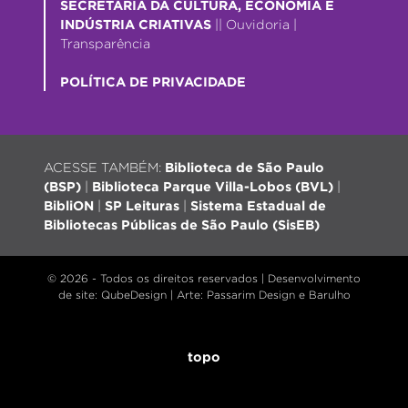
SECRETARIA DA CULTURA, ECONOMIA E
INDÚSTRIA CRIATIVAS
||
Ouvidoria
|
Transparência
POLÍTICA DE PRIVACIDADE
ACESSE TAMBÉM:
Biblioteca de São Paulo
(BSP)
|
Biblioteca Parque Villa-Lobos (BVL)
|
BibliON
|
SP Leituras
|
Sistema Estadual de
Bibliotecas Públicas de São Paulo (SisEB)
© 2026 - Todos os direitos reservados |
Desenvolvimento
de site
: QubeDesign | Arte: Passarim Design e Barulho
topo