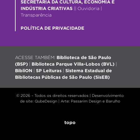
SECRETARIA DA CULTURA, ECONOMIA E
INDÚSTRIA CRIATIVAS
||
Ouvidoria
|
Transparência
POLÍTICA DE PRIVACIDADE
ACESSE TAMBÉM:
Biblioteca de São Paulo
(BSP)
|
Biblioteca Parque Villa-Lobos (BVL)
|
BibliON
|
SP Leituras
|
Sistema Estadual de
Bibliotecas Públicas de São Paulo (SisEB)
© 2026 - Todos os direitos reservados |
Desenvolvimento
de site
: QubeDesign | Arte: Passarim Design e Barulho
topo