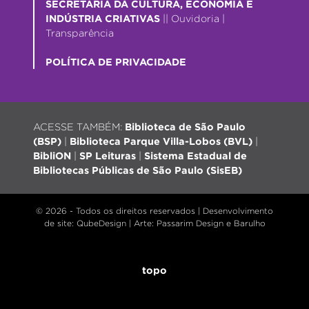
SECRETARIA DA CULTURA, ECONOMIA E
INDÚSTRIA CRIATIVAS
||
Ouvidoria
|
Transparência
POLÍTICA DE PRIVACIDADE
ACESSE TAMBÉM:
Biblioteca de São Paulo
(BSP)
|
Biblioteca Parque Villa-Lobos (BVL)
|
BibliON
|
SP Leituras
|
Sistema Estadual de
Bibliotecas Públicas de São Paulo (SisEB)
© 2026 - Todos os direitos reservados |
Desenvolvimento
de site
: QubeDesign | Arte: Passarim Design e Barulho
topo