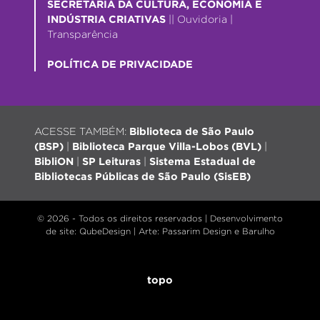
SECRETARIA DA CULTURA, ECONOMIA E
INDÚSTRIA CRIATIVAS
||
Ouvidoria
|
Transparência
POLÍTICA DE PRIVACIDADE
ACESSE TAMBÉM:
Biblioteca de São Paulo
(BSP)
|
Biblioteca Parque Villa-Lobos (BVL)
|
BibliON
|
SP Leituras
|
Sistema Estadual de
Bibliotecas Públicas de São Paulo (SisEB)
© 2026 - Todos os direitos reservados |
Desenvolvimento
de site
: QubeDesign | Arte: Passarim Design e Barulho
topo