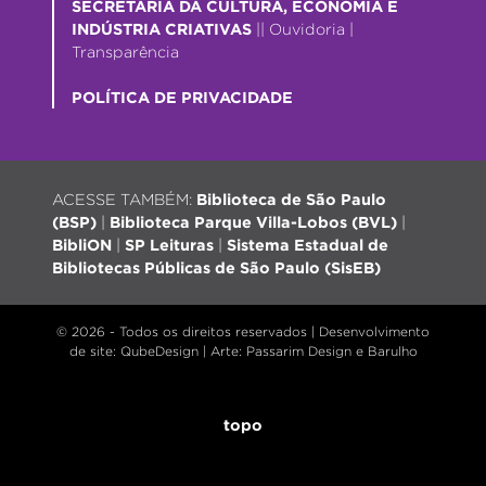
SECRETARIA DA CULTURA, ECONOMIA E
INDÚSTRIA CRIATIVAS
||
Ouvidoria
|
Transparência
POLÍTICA DE PRIVACIDADE
ACESSE TAMBÉM:
Biblioteca de São Paulo
(BSP)
|
Biblioteca Parque Villa-Lobos (BVL)
|
BibliON
|
SP Leituras
|
Sistema Estadual de
Bibliotecas Públicas de São Paulo (SisEB)
© 2026 - Todos os direitos reservados |
Desenvolvimento
de site
: QubeDesign | Arte: Passarim Design e Barulho
topo