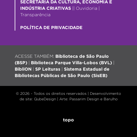
SECRETARIA DA CULTURA, ECONOMIA E
INDÚSTRIA CRIATIVAS
||
Ouvidoria
|
Transparência
POLÍTICA DE PRIVACIDADE
ACESSE TAMBÉM:
Biblioteca de São Paulo
(BSP)
|
Biblioteca Parque Villa-Lobos (BVL)
|
BibliON
|
SP Leituras
|
Sistema Estadual de
Bibliotecas Públicas de São Paulo (SisEB)
© 2026 - Todos os direitos reservados |
Desenvolvimento
de site
: QubeDesign | Arte: Passarim Design e Barulho
topo