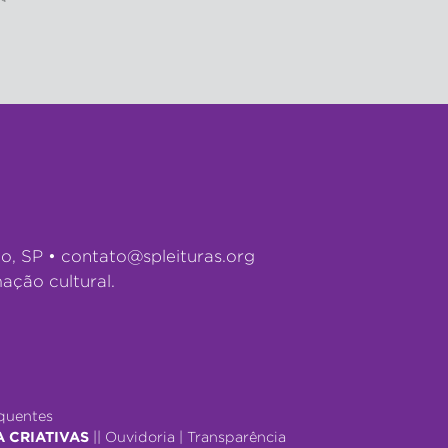
lo, SP •
contato@spleituras.org
ação cultural.
quentes
A CRIATIVAS
||
Ouvidoria
|
Transparência