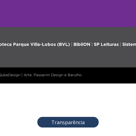
ioteca Parque Villa-Lobos (BVL)
|
BibliON
|
SP Leituras
|
Siste
 QubeDesign | Arte: Passarim Design e Barulho
Transparência