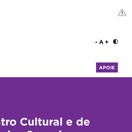
-
A
+
APOIE
tro Cultural e de