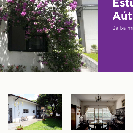
Est
Aút
Saiba m