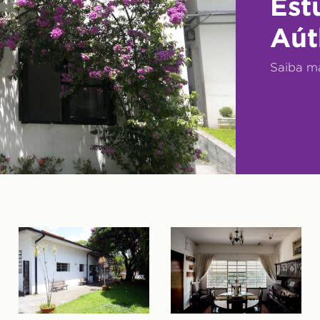
Est
Aút
Saiba m