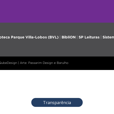
ioteca Parque Villa-Lobos (BVL)
|
BibliON
|
SP Leituras
|
Siste
 QubeDesign | Arte: Passarim Design e Barulho
Transparência