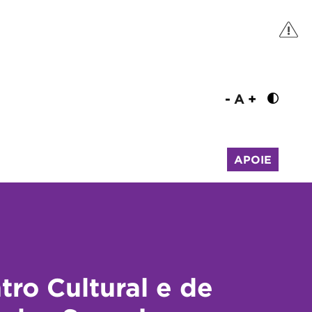
-
A
+
APOIE
tro Cultural e de