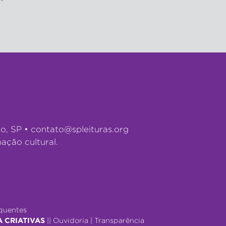
lo, SP •
contato@spleituras.org
ação cultural.
quentes
A CRIATIVAS
||
Ouvidoria
|
Transparência