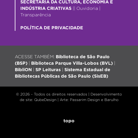
SECRETARIA DA CULTURA, ECONOMIA E
INDÚSTRIA CRIATIVAS
||
Ouvidoria
|
Transparência
POLÍTICA DE PRIVACIDADE
ACESSE TAMBÉM:
Biblioteca de São Paulo
(BSP)
|
Biblioteca Parque Villa-Lobos (BVL)
|
BibliON
|
SP Leituras
|
Sistema Estadual de
Bibliotecas Públicas de São Paulo (SisEB)
© 2026 - Todos os direitos reservados |
Desenvolvimento
de site
: QubeDesign | Arte: Passarim Design e Barulho
topo