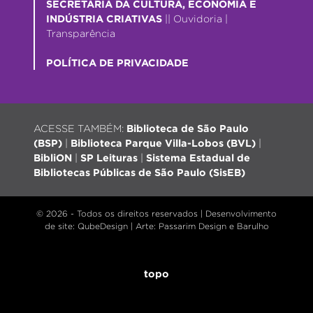
SECRETARIA DA CULTURA, ECONOMIA E
INDÚSTRIA CRIATIVAS
||
Ouvidoria
|
Transparência
POLÍTICA DE PRIVACIDADE
ACESSE TAMBÉM:
Biblioteca de São Paulo
(BSP)
|
Biblioteca Parque Villa-Lobos (BVL)
|
BibliON
|
SP Leituras
|
Sistema Estadual de
Bibliotecas Públicas de São Paulo (SisEB)
© 2026 - Todos os direitos reservados |
Desenvolvimento
de site
: QubeDesign | Arte: Passarim Design e Barulho
topo