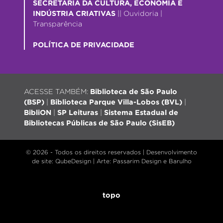
SECRETARIA DA CULTURA, ECONOMIA E
INDÚSTRIA CRIATIVAS
||
Ouvidoria
|
Transparência
POLÍTICA DE PRIVACIDADE
ACESSE TAMBÉM:
Biblioteca de São Paulo
(BSP)
|
Biblioteca Parque Villa-Lobos (BVL)
|
BibliON
|
SP Leituras
|
Sistema Estadual de
Bibliotecas Públicas de São Paulo (SisEB)
© 2026 - Todos os direitos reservados |
Desenvolvimento
de site
: QubeDesign | Arte: Passarim Design e Barulho
topo