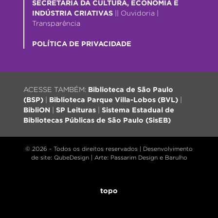
SECRETARIA DA CULTURA, ECONOMIA E
INDÚSTRIA CRIATIVAS
||
Ouvidoria
|
Transparência
POLÍTICA DE PRIVACIDADE
ACESSE TAMBÉM:
Biblioteca de São Paulo
(BSP)
|
Biblioteca Parque Villa-Lobos (BVL)
|
BibliON
|
SP Leituras
|
Sistema Estadual de
Bibliotecas Públicas de São Paulo (SisEB)
© 2026 - Todos os direitos reservados |
Desenvolvimento
de site
: QubeDesign | Arte: Passarim Design e Barulho
topo