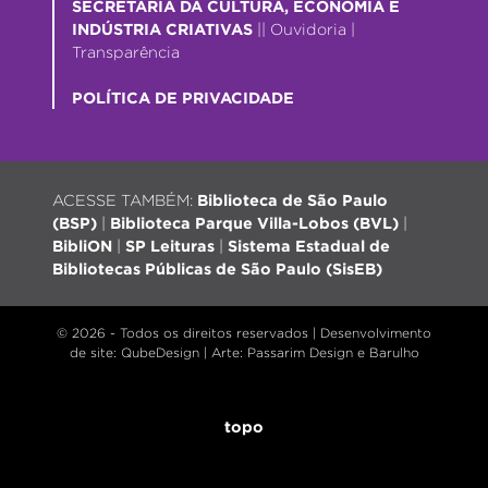
SECRETARIA DA CULTURA, ECONOMIA E
INDÚSTRIA CRIATIVAS
||
Ouvidoria
|
Transparência
POLÍTICA DE PRIVACIDADE
ACESSE TAMBÉM:
Biblioteca de São Paulo
(BSP)
|
Biblioteca Parque Villa-Lobos (BVL)
|
BibliON
|
SP Leituras
|
Sistema Estadual de
Bibliotecas Públicas de São Paulo (SisEB)
© 2026 - Todos os direitos reservados |
Desenvolvimento
de site
: QubeDesign | Arte: Passarim Design e Barulho
topo