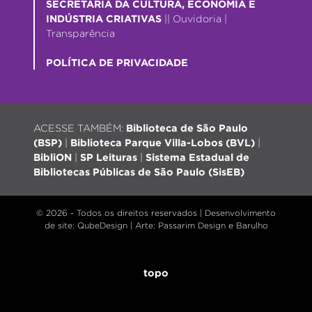
SECRETARIA DA CULTURA, ECONOMIA E
INDÚSTRIA CRIATIVAS
||
Ouvidoria
|
Transparência
POLÍTICA DE PRIVACIDADE
ACESSE TAMBÉM:
Biblioteca de São Paulo
(BSP)
|
Biblioteca Parque Villa-Lobos (BVL)
|
BibliON
|
SP Leituras
|
Sistema Estadual de
Bibliotecas Públicas de São Paulo (SisEB)
© 2026 - Todos os direitos reservados |
Desenvolvimento
de site
: QubeDesign | Arte: Passarim Design e Barulho
topo