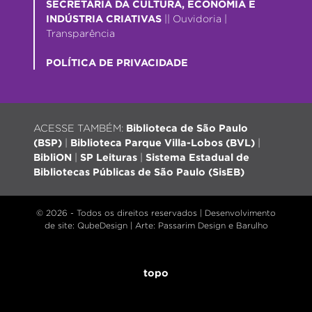
SECRETARIA DA CULTURA, ECONOMIA E
INDÚSTRIA CRIATIVAS
||
Ouvidoria
|
Transparência
POLÍTICA DE PRIVACIDADE
ACESSE TAMBÉM:
Biblioteca de São Paulo
(BSP)
|
Biblioteca Parque Villa-Lobos (BVL)
|
BibliON
|
SP Leituras
|
Sistema Estadual de
Bibliotecas Públicas de São Paulo (SisEB)
© 2026 - Todos os direitos reservados |
Desenvolvimento
de site
: QubeDesign | Arte: Passarim Design e Barulho
topo