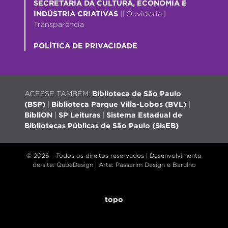
SECRETARIA DA CULTURA, ECONOMIA E
INDÚSTRIA CRIATIVAS
||
Ouvidoria
|
Transparência
POLÍTICA DE PRIVACIDADE
ACESSE TAMBÉM:
Biblioteca de São Paulo
(BSP)
|
Biblioteca Parque Villa-Lobos (BVL)
|
BibliON
|
SP Leituras
|
Sistema Estadual de
Bibliotecas Públicas de São Paulo (SisEB)
© 2026 - Todos os direitos reservados |
Desenvolvimento
de site
: QubeDesign | Arte: Passarim Design e Barulho
topo