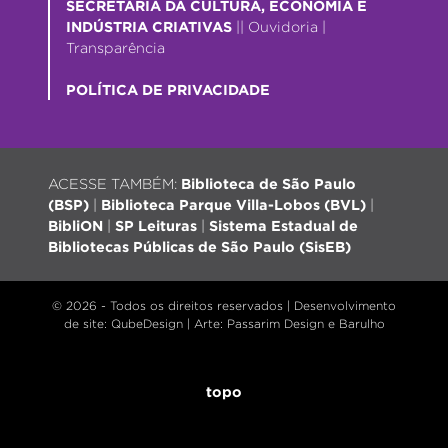
SECRETARIA DA CULTURA, ECONOMIA E
INDÚSTRIA CRIATIVAS
||
Ouvidoria
|
Transparência
POLÍTICA DE PRIVACIDADE
ACESSE TAMBÉM:
Biblioteca de São Paulo
(BSP)
|
Biblioteca Parque Villa-Lobos (BVL)
|
BibliON
|
SP Leituras
|
Sistema Estadual de
Bibliotecas Públicas de São Paulo (SisEB)
© 2026 - Todos os direitos reservados |
Desenvolvimento
de site
: QubeDesign | Arte: Passarim Design e Barulho
topo