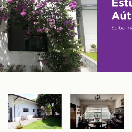
Est
Aút
Saiba m