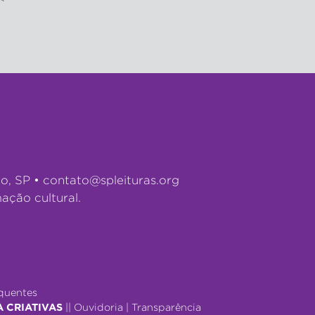
lo, SP •
contato@spleituras.org
ação cultural.
quentes
A CRIATIVAS
||
Ouvidoria
|
Transparência