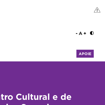
-
A
+
APOIE
tro Cultural e de