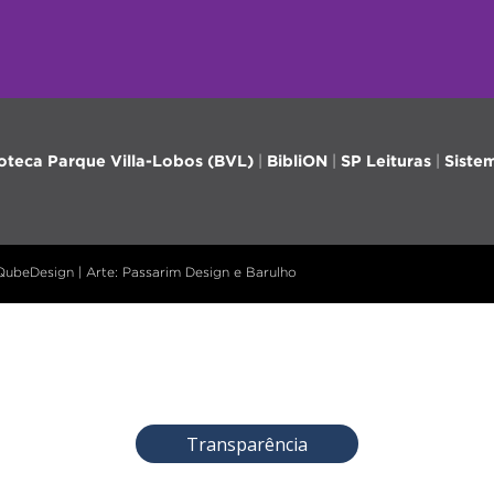
ioteca Parque Villa-Lobos (BVL)
|
BibliON
|
SP Leituras
|
Siste
 QubeDesign | Arte: Passarim Design e Barulho
Transparência