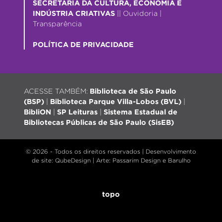
SECRETARIA DA CULTURA, ECONOMIA E
INDÚSTRIA CRIATIVAS
||
Ouvidoria
|
Transparência
POLÍTICA DE PRIVACIDADE
ACESSE TAMBÉM:
Biblioteca de São Paulo
(BSP)
|
Biblioteca Parque Villa-Lobos (BVL)
|
BibliON
|
SP Leituras
|
Sistema Estadual de
Bibliotecas Públicas de São Paulo (SisEB)
© 2026 - Todos os direitos reservados |
Desenvolvimento
de site
: QubeDesign | Arte: Passarim Design e Barulho
topo