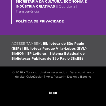
SECRETARIA DA CULTURA, ECONOMIA E
INDÚSTRIA CRIATIVAS
||
Ouvidoria
|
Transparência
POLÍTICA DE PRIVACIDADE
ACESSE TAMBÉM:
Biblioteca de São Paulo
(BSP)
|
Biblioteca Parque Villa-Lobos (BVL)
|
BibliON
|
SP Leituras
|
Sistema Estadual de
Bibliotecas Públicas de São Paulo (SisEB)
© 2026 - Todos os direitos reservados |
Desenvolvimento
de site
: QubeDesign | Arte: Passarim Design e Barulho
topo