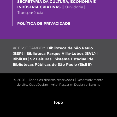
SECRETARIA DA CULTURA, ECONOMIA E
INDÚSTRIA CRIATIVAS
||
Ouvidoria
|
Transparência
POLÍTICA DE PRIVACIDADE
ACESSE TAMBÉM:
Biblioteca de São Paulo
(BSP)
|
Biblioteca Parque Villa-Lobos (BVL)
|
BibliON
|
SP Leituras
|
Sistema Estadual de
Bibliotecas Públicas de São Paulo (SisEB)
© 2026 - Todos os direitos reservados |
Desenvolvimento
de site
: QubeDesign | Arte: Passarim Design e Barulho
topo