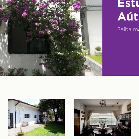
Est
Aút
Saiba m