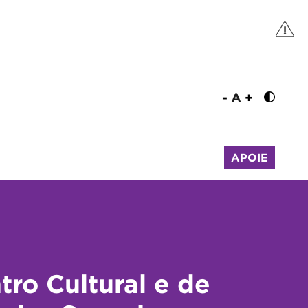
-
A
+
APOIE
tro Cultural e de