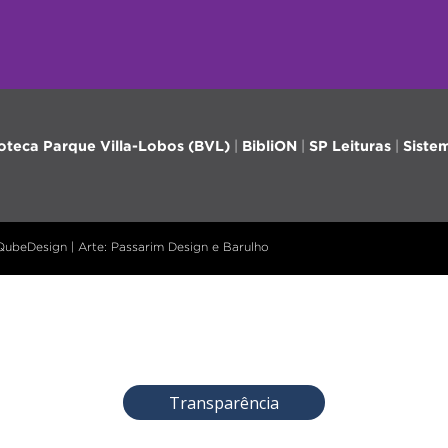
ioteca Parque Villa-Lobos (BVL)
|
BibliON
|
SP Leituras
|
Siste
 QubeDesign | Arte: Passarim Design e Barulho
Transparência