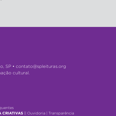
lo, SP •
contato@spleituras.org
ação cultural.
quentes
A CRIATIVAS
||
Ouvidoria
|
Transparência