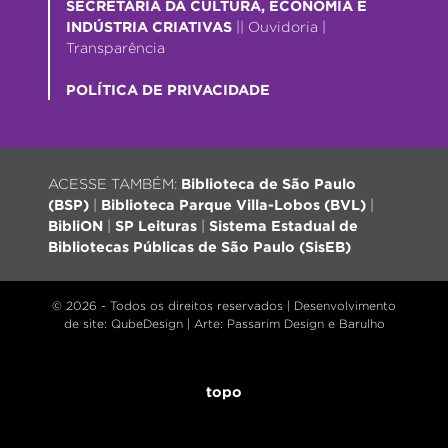
SECRETARIA DA CULTURA, ECONOMIA E
INDÚSTRIA CRIATIVAS
||
Ouvidoria
|
Transparência
POLÍTICA DE PRIVACIDADE
ACESSE TAMBÉM:
Biblioteca de São Paulo
(BSP)
|
Biblioteca Parque Villa-Lobos (BVL)
|
BibliON
|
SP Leituras
|
Sistema Estadual de
Bibliotecas Públicas de São Paulo (SisEB)
© 2026 - Todos os direitos reservados |
Desenvolvimento
de site
: QubeDesign | Arte: Passarim Design e Barulho
topo