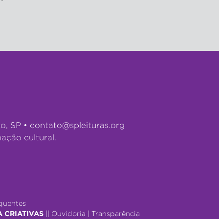
lo, SP •
contato@spleituras.org
ação cultural.
quentes
A CRIATIVAS
||
Ouvidoria
|
Transparência