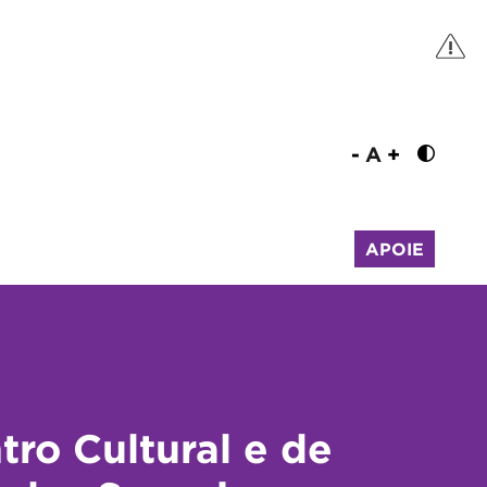
-
A
+
APOIE
tro Cultural e de