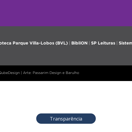
ioteca Parque Villa-Lobos (BVL)
|
BibliON
|
SP Leituras
|
Siste
 QubeDesign | Arte: Passarim Design e Barulho
Transparência