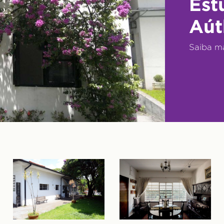
Est
Aút
Saiba m